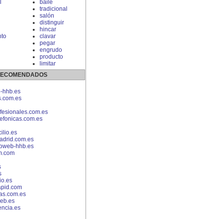
l
baile
tradicional
salón
distinguir
hincar
to
clavar
pegar
engrudo
producto
limitar
 RECOMENDADOS
-hhb.es
s.com.es
fesionales.com.es
lefonicas.com.es
lio.es
adrid.com.es
eoweb-hhb.es
m.com
s
s
io.es
pid.com
as.com.es
eb.es
encia.es