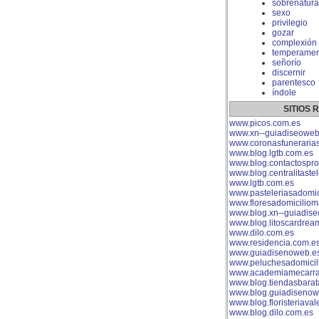
sobrenatura
sexo
privilegio
gozar
complexión
temperamen
señorío
discernir
parentesco
índole
SITIOS
www.picos.com.es
www.xn--guiadiseoweb
www.coronasfuneraria
www.blog.lgtb.com.es
www.blog.contactospro
www.blog.centralitaste
www.lgtb.com.es
www.pasteleriasadomici
www.floresadomiciliom
www.blog.xn--guiadis
www.blog.litoscardrea
www.dilo.com.es
www.residencia.com.e
www.guiadisenoweb.e
www.peluchesadomicil
www.academiamecarra
www.blog.tiendasbarat
www.blog.guiadisenow
www.blog.floristeriaval
www.blog.dilo.com.es