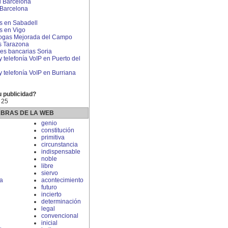
l Barcelona
 Barcelona
 en Sabadell
 en Vigo
rogas Mejorada del Campo
s Tarazona
s bancarias Soria
y telefonía VoIP en Puerto del
 y telefonía VoIP en Burriana
u publicidad?
 25
ABRAS DE LA WEB
genio
constitución
primitiva
circunstancia
indispensable
noble
libre
siervo
ca
acontecimiento
futuro
incierto
determinación
legal
convencional
inicial