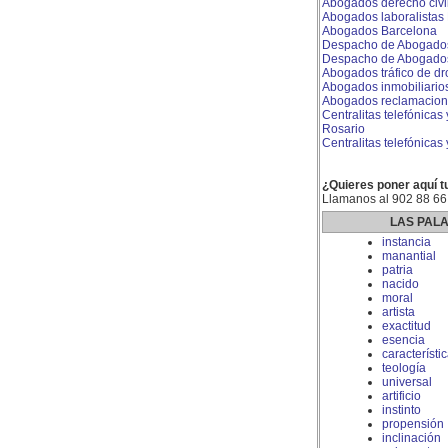
Abogados derecho civi
Abogados laboralistas
Abogados Barcelona
Despacho de Abogados
Despacho de Abogados
Abogados tráfico de d
Abogados inmobiliario
Abogados reclamacione
Centralitas telefónicas 
Rosario
Centralitas telefónicas
¿Quieres poner aquí t
Llamanos al 902 88 66
LAS PAL
instancia
manantial
patria
nacido
moral
artista
exactitud
esencia
característi
teología
universal
artificio
instinto
propensión
inclinación