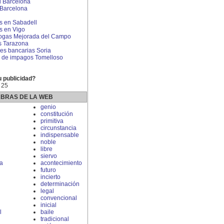
l Barcelona
 Barcelona
 en Sabadell
 en Vigo
rogas Mejorada del Campo
s Tarazona
s bancarias Soria
 de impagos Tomelloso
u publicidad?
 25
ABRAS DE LA WEB
genio
constitución
primitiva
circunstancia
indispensable
noble
libre
siervo
ca
acontecimiento
futuro
incierto
determinación
legal
convencional
inicial
l
baile
tradicional