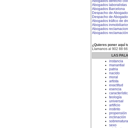
Abogados derecho civi
Abogados laboralistas
Abogados Barcelona
Despacho de Abogados
Despacho de Abogados
Abogados tráfico de d
Abogados inmobiliario
Abogados reclamacione
Abogados reclamación
¿Quieres poner aquí t
Llamanos al 902 88 66
LAS PAL
instancia
manantial
patria
nacido
moral
artista
exactitud
esencia
característi
teología
universal
artificio
instinto
propensión
inclinación
sobrenatura
sexo