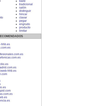
l
baile
tradicional
salón
distinguir
hincar
to
clavar
pegar
engrudo
producto
limitar
 RECOMENDADOS
-hhb.es
s.com.es
fesionales.com.es
lefonicas.com.es
lio.es
adrid.com.es
eoweb-hhb.es
m.com
s
s
io.es
pid.com
as.com.es
eb.es
encia.es