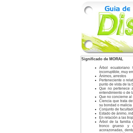
Significado de MORAL
Árbol ecuatoriano 
incorruptible, muy e
Ánimos, arrestos
Perteneciente o rela
punto de vista de la
Que no pertenece al
entendimiento o de l
Que no concierne al o
Ciencia que trata d
su bondad o malicia
Conjunto de facultade
Estado de ánimo, ind
En relación a las trop
Árbol de la familia
tronco grueso y d
acorazonadas, denta