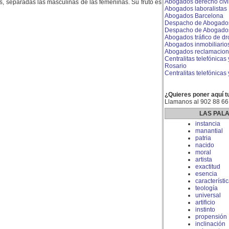
Abogados derecho civi
, separadas las masculinas de las femeninas. Su fruto es
Abogados laboralistas
Abogados Barcelona
Despacho de Abogados
Despacho de Abogados
Abogados tráfico de d
Abogados inmobiliario
Abogados reclamacione
Centralitas telefónicas 
Rosario
Centralitas telefónicas
¿Quieres poner aquí t
Llamanos al 902 88 66
LAS PAL
instancia
manantial
patria
nacido
moral
artista
exactitud
esencia
característi
teología
universal
artificio
instinto
propensión
inclinación