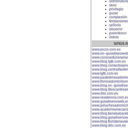
sobrenatura
sexo
privilegio
gozar
complexión
temperamen
señorío
discernir
parentesco
índole
SITIOS
www.picos.com.es
www.xn--guiadiseoweb
www.coronasfuneraria
www.blog.lgtb.com.es
www.blog.contactospro
www.blog.centralitaste
www.lgtb.com.es
www.pasteleriasadomici
www.floresadomiciliom
www.blog.xn--guiadis
www.blog.litoscardrea
www.dilo.com.es
www.residencia.com.e
www.guiadisenoweb.e
www.peluchesadomicil
www.academiamecarra
www.blog.tiendasbarat
www.blog.guiadisenow
www.blog.floristeriaval
www.blog.dilo.com.es