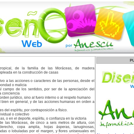
P
tropical, de la familia de las Moráceas, de madera
mpleada en la construcción de casas
tivo a las acciones o caracteres de las personas, desde el
 bondad o malicia
 campo de los sentidos, por ser de la apreciación del
a conciencia
rden jurídico, sino al fuero interno o al respeto humano
el bien en general, y de las acciones humanas en orden a
s del espíritu, por contraposición a físico.
ividual o colectivo
as, o en el deporte, espíritu, o confianza en la victoria
 de las Moráceas, de cinco a seis metros de altura, con
erecho, copa amplia, hojas ásperas, lanuginosas,
das o lobuladas por el margen, y flores unisexuales en