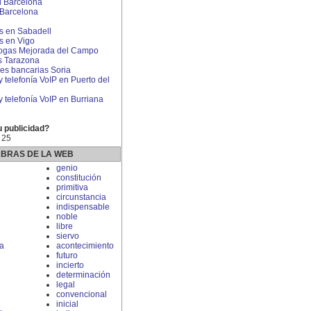
l Barcelona
 Barcelona
 en Sabadell
 en Vigo
rogas Mejorada del Campo
s Tarazona
s bancarias Soria
y telefonía VoIP en Puerto del
 y telefonía VoIP en Burriana
u publicidad?
 25
ABRAS DE LA WEB
genio
constitución
primitiva
circunstancia
indispensable
noble
libre
siervo
ca
acontecimiento
futuro
incierto
determinación
legal
convencional
inicial